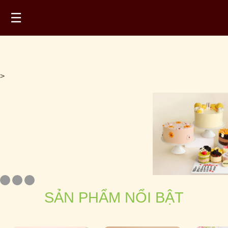
☰
>
SẢN PHẨM NỔI BẬT