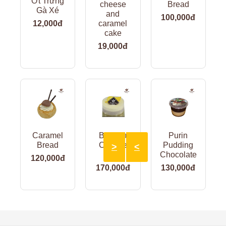
Ớt Trứng
cheese
Bread
Gà Xé
and
100,000đ
caramel
12,000đ
cake
19,000đ
Caramel
Banana
Purin
Bread
Cheese
Pudding
>
<
Cake
Chocolate
120,000đ
170,000đ
130,000đ