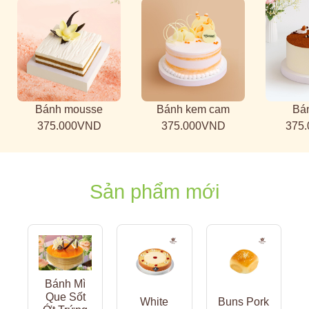
Bánh mousse
Bánh kem cam
Bá
375.000VND
375.000VND
375
Sản phẩm mới
Bánh Mì
Que Sốt
White
Buns Pork