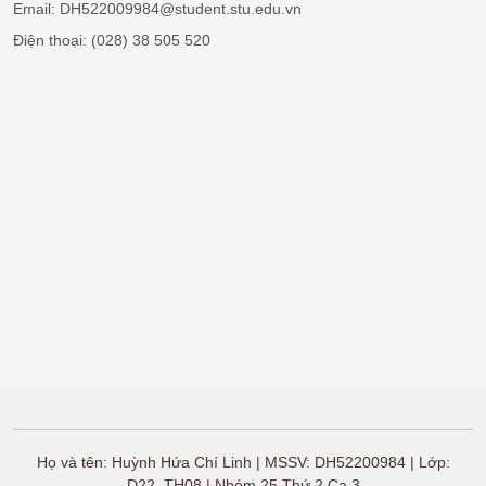
Email: DH522009984@student.stu.edu.vn
Điện thoại: (028) 38 505 520
Họ và tên: Huỳnh Hứa Chí Linh | MSSV: DH52200984 | Lớp:
D22_TH08 | Nhóm 25 Thứ 2 Ca 3